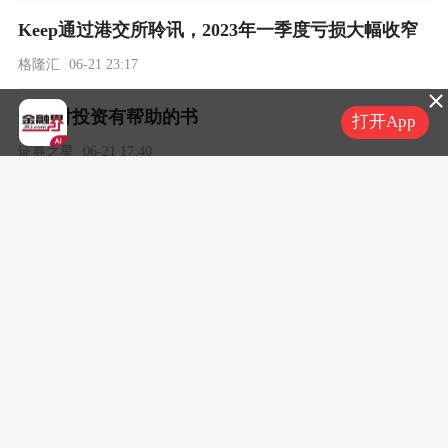
Keep通过港交所聆讯，2023年一季度亏损大幅收窄
格隆汇
06-21 23:17
这些对投资有帮助的书
打开App
证券之星
06-21 17:40
昆仑万维大减持：乐视网的影子，三六零的未来？
证券之星
06-21 16:38
跳票加搞钱！贾老板的故事又一次上演
证券之星
06-21 14:20
当前我国新季花生生产形势如何
期货日报
06-09 07:48